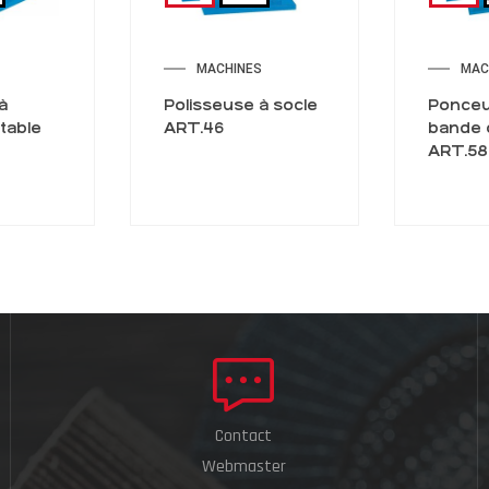
MACHINES
MAC
à
Polisseuse à socle
Ponceu
table
ART.46
bande 
ART.58
Contact
Webmaster