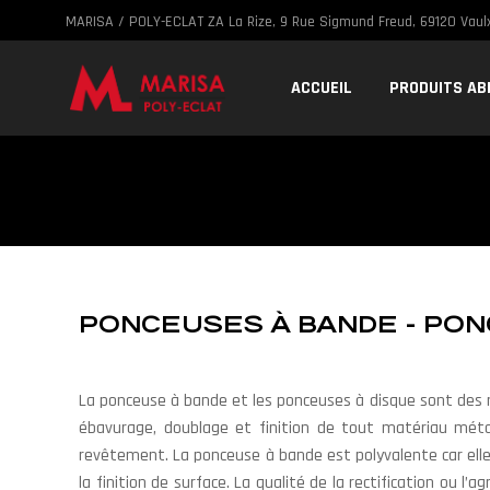
MARISA / POLY-ECLAT ZA La Rize, 9 Rue Sigmund Freud, 69120 Vaulx
ACCUEIL
PRODUITS AB
PONCEUSES À BANDE - PON
La ponceuse à bande et les ponceuses à disque sont des 
ébavurage, doublage et finition de tout matériau mét
revêtement. La ponceuse à bande est polyvalente car elle
la finition de surface. La qualité de la rectification ou 