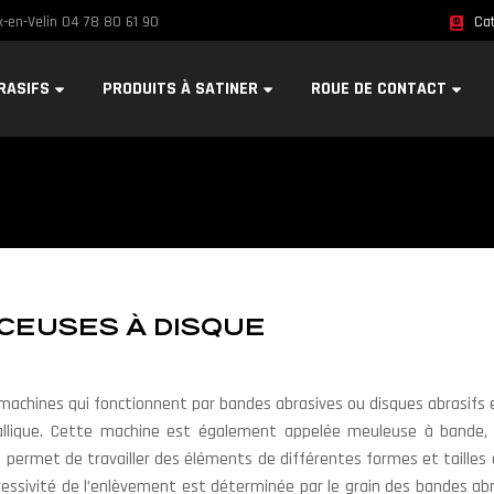
-en-Velin 04 78 80 61 90
Cat
RASIFS
PRODUITS À SATINER
ROUE DE CONTACT
CEUSES À DISQUE
machines qui fonctionnent par bandes abrasives ou disques abrasifs 
allique. Cette machine est également appelée meuleuse à bande
 permet de travailler des éléments de différentes formes et tailles 
l’agressivité de l’enlèvement est déterminée par le grain des bandes a