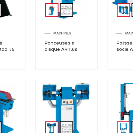
MACHINES
MAC
à
Ponceuses à
Poliss
ool 75
disque ART.62
socle 