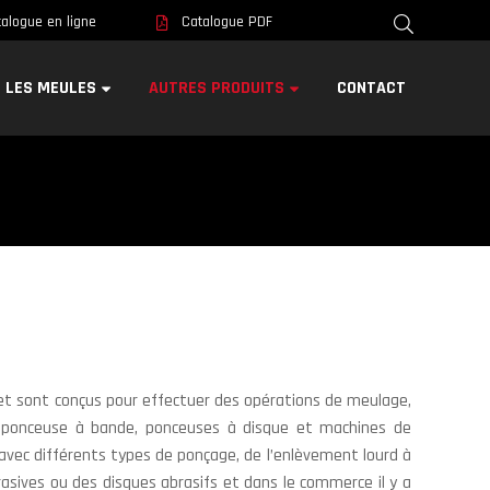
alogue en ligne
Catalogue PDF
LES MEULES
AUTRES PRODUITS
CONTACT
et sont conçus pour effectuer des opérations de meulage,
, ponceuse à bande, ponceuses à disque et machines de
avec différents types de ponçage, de l’enlèvement lourd à
brasives ou des disques abrasifs et dans le commerce il y a