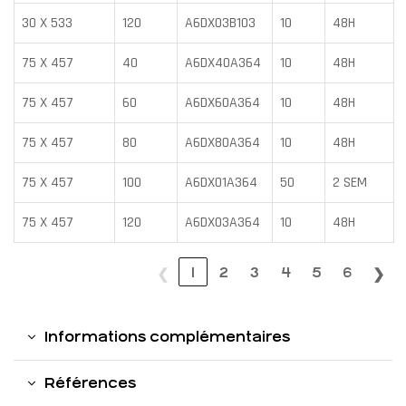
30 X 533
120
A6DX03B103
10
48H
75 X 457
40
A6DX40A364
10
48H
75 X 457
60
A6DX60A364
10
48H
75 X 457
80
A6DX80A364
10
48H
75 X 457
100
A6DX01A364
50
2 SEM
75 X 457
120
A6DX03A364
10
48H
❮
1
2
3
4
5
6
❯
Informations complémentaires
Références