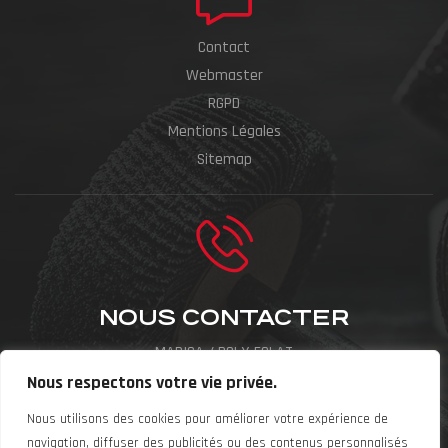
Contact
Webmaster
RGPD
Mentions Légales
Sitemap
NOUS CONTACTER
MARISA / POLY-ECLAT
ZA La Rize, 9 Rue Sigmund Freud,
Nous respectons votre vie privée.
69120 Vaulx-en-Velin
Nous utilisons des cookies pour améliorer votre expérience de
navigation, diffuser des publicités ou des contenus personnalisés