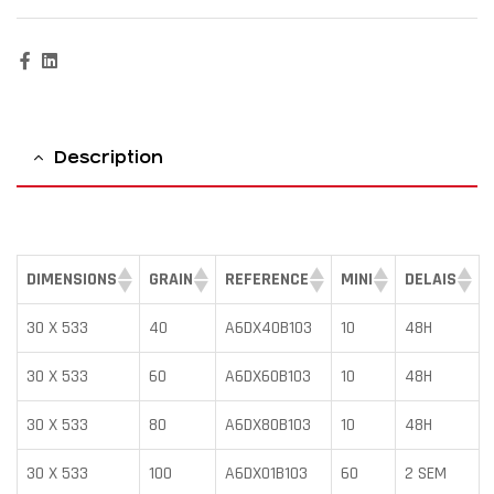
Facebook
Linkedin
Description
DIMENSIONS
GRAIN
REFERENCE
MINI
DELAIS
30 X 533
40
A6DX40B103
10
48H
30 X 533
60
A6DX60B103
10
48H
30 X 533
80
A6DX80B103
10
48H
30 X 533
100
A6DX01B103
60
2 SEM